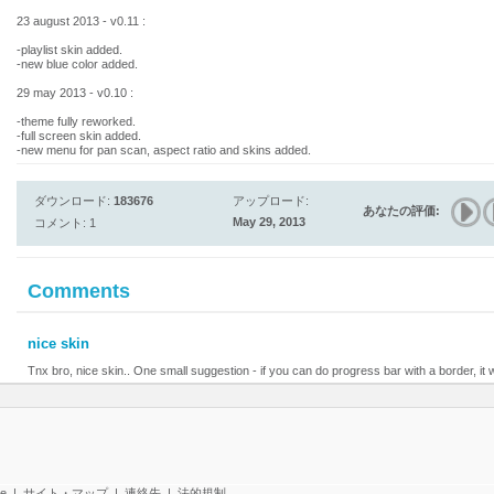
23 august 2013 - v0.11 :
-playlist skin added.
-new blue color added.
29 may 2013 - v0.10 :
-theme fully reworked.
-full screen skin added.
-new menu for pan scan, aspect ratio and skins added.
ダウンロード:
183676
アップロード:
あなたの評価:
May 29, 2013
コメント: 1
Comments
nice skin
Tnx bro, nice skin.. One small suggestion - if you can do progress bar with a border, it
te
|
サイト・マップ
|
連絡先
|
法的規制