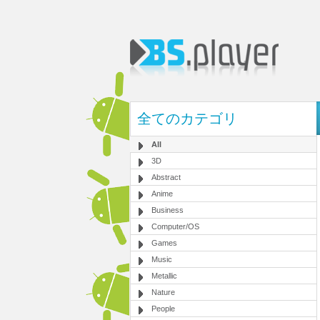
全てのカテゴリ
All
3D
Abstract
Anime
Business
Computer/OS
Games
Music
Metallic
Nature
People