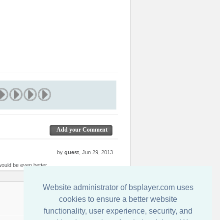
Add your Comment
by
guest
, Jun 29, 2013
 would be even better
Website administrator of bsplayer.com uses
連絡先
cookies to ensure a better website
functionality, user experience, security, and