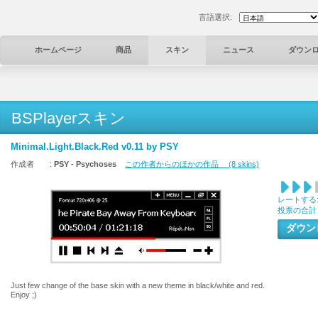
言語選択:
ホームページ
商品
スキン
ニュース
ダウン
BSPlayerスキン
Minimal.Light.Black.Red v0.11 by PSY
作成者 :
PSY - Psychoses
この作者からのほかの作品 (8 skins)
レートする
投票の合計
ダウ
Just few change of the base skin with a new theme in black/white and red.
Enjoy ;)