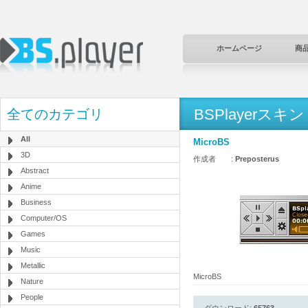
ホームページ
商
BSPlayerスキン
全てのカテゴリ
All
MicroBS
3D
作成者 :
Preposterus
Abstract
Anime
Business
Computer/OS
Games
Music
Metallic
MicroBS
Nature
People