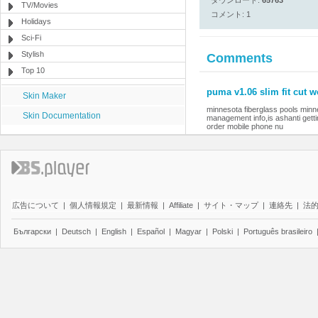
ダウンロード:
65763
TV/Movies
コメント: 1
Holidays
Sci-Fi
Stylish
Comments
Top 10
puma v1.06 slim fit cut 
Skin Maker
minnesota fiberglass pools minn
Skin Documentation
management info,is ashanti gett
order mobile phone nu
広告について
|
個人情報規定
|
最新情報
|
Affiliate
|
サイト・マップ
|
連絡先
|
法
Български
|
Deutsch
|
English
|
Español
|
Magyar
|
Polski
|
Português brasileiro