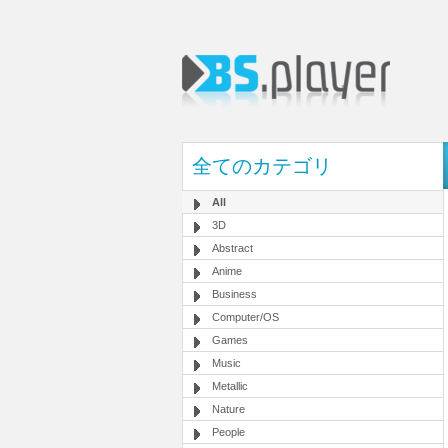
全てのカテゴリ
All
3D
Abstract
Anime
Business
Computer/OS
Games
Music
Metallic
Nature
People