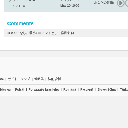
ダウンロード:
41492
アップロード:
あなたの評価:
May 10, 2006
コメント: 0
Comments
コメントなし。最初のコメントとして記載する!
ate
|
サイト・マップ
|
連絡先
|
法的規制
Magyar
|
Polski
|
Português brasileiro
|
Română
|
Pyccĸий
|
Slovenščina
|
Türk