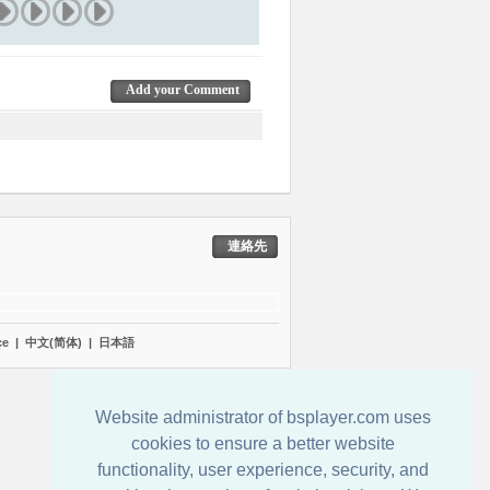
Add your Comment
連絡先
çe
|
中文(简体)
|
日本語
Website administrator of bsplayer.com uses
cookies to ensure a better website
functionality, user experience, security, and