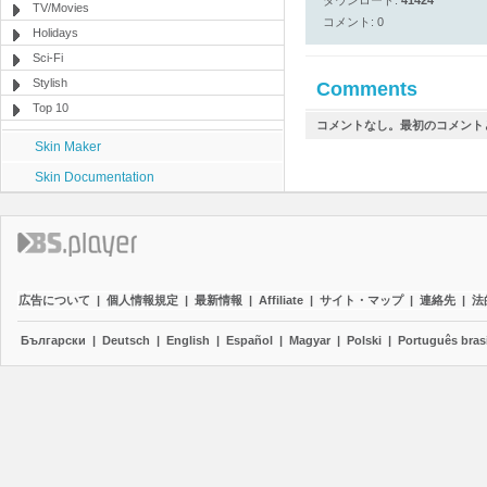
ダウンロード:
41424
TV/Movies
コメント: 0
Holidays
Sci-Fi
Stylish
Comments
Top 10
コメントなし。最初のコメント
Skin Maker
Skin Documentation
広告について
|
個人情報規定
|
最新情報
|
Affiliate
|
サイト・マップ
|
連絡先
|
法
Български
|
Deutsch
|
English
|
Español
|
Magyar
|
Polski
|
Português brasi