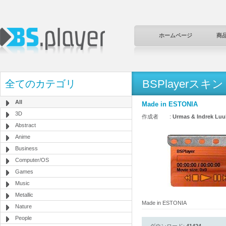
ホームページ
商
BSPlayerスキン
全てのカテゴリ
All
Made in ESTONIA
3D
作成者 :
Urmas & Indrek Luu
Abstract
Anime
Business
Computer/OS
Games
Music
Metallic
Made in ESTONIA
Nature
People