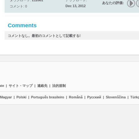
ダウンロード:
212881
アップロード:
あなたの評価:
Dec 13, 2012
コメント: 0
Comments
コメントなし。最初のコメントとして記載する!
ate
|
サイト・マップ
|
連絡先
|
法的規制
Magyar
|
Polski
|
Português brasileiro
|
Română
|
Pyccĸий
|
Slovenščina
|
Türk