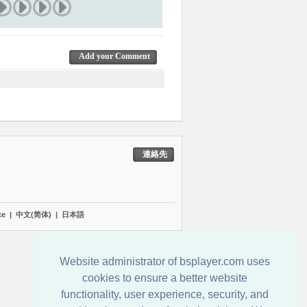
Add your Comment
連絡先
çe
|
中文(简体)
|
日本語
Website administrator of bsplayer.com uses
cookies to ensure a better website
functionality, user experience, security, and