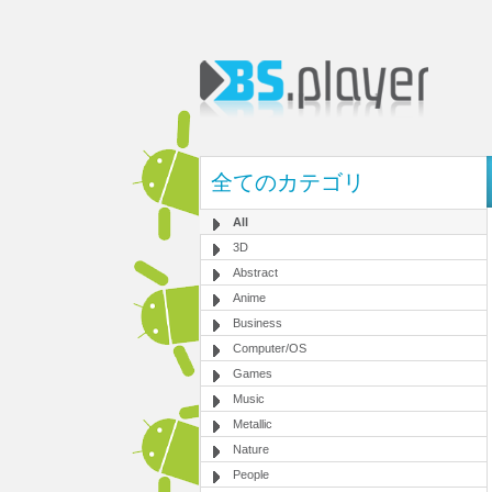
全てのカテゴリ
All
3D
Abstract
Anime
Business
Computer/OS
Games
Music
Metallic
Nature
People