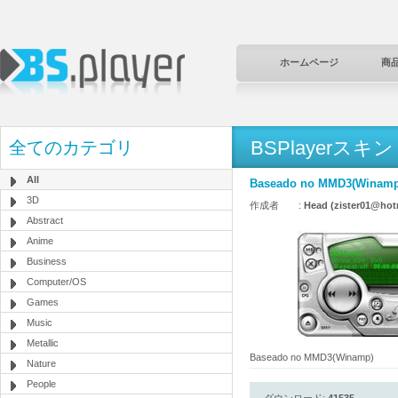
ホームページ
商
BSPlayerスキン
全てのカテゴリ
All
Baseado no MMD3(Winamp
3D
作成者 :
Head (zister01@hot
Abstract
Anime
Business
Computer/OS
Games
Music
Metallic
Baseado no MMD3(Winamp)
Nature
People