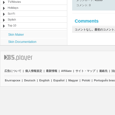
ダウンロード:
41535
TV/Movies
コメント: 0
Holidays
Sci-Fi
Stylish
Comments
Top 10
コメントなし。最初のコメント
Skin Maker
Skin Documentation
広告について
|
個人情報規定
|
最新情報
|
Affiliate
|
サイト・マップ
|
連絡先
|
法
Български
|
Deutsch
|
English
|
Español
|
Magyar
|
Polski
|
Português brasi