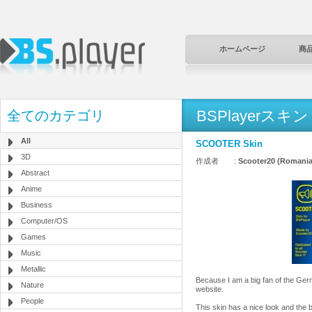
ホームページ
商
BSPlayerスキン
全てのカテゴリ
All
SCOOTER Skin
3D
作成者 :
Scooter20 (Romania
Abstract
Anime
Business
Computer/OS
Games
Music
Metallic
Because I am a big fan of the Germ
Nature
website.
People
This skin has a nice look and the b