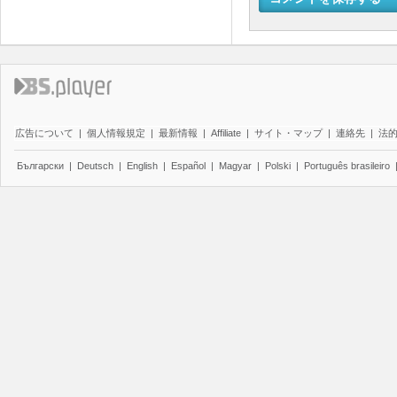
広告について
|
個人情報規定
|
最新情報
|
Affiliate
|
サイト・マップ
|
連絡先
|
法
Български
|
Deutsch
|
English
|
Español
|
Magyar
|
Polski
|
Português brasileiro