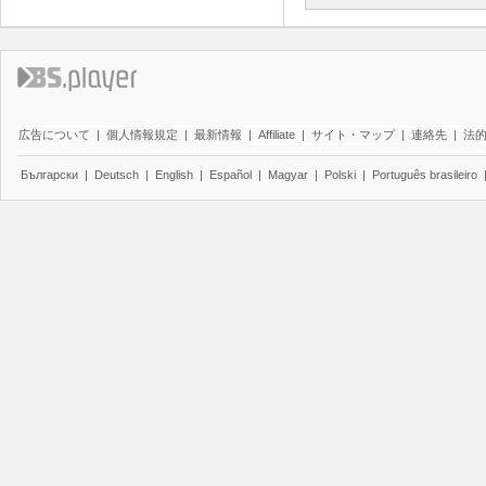
広告について
|
個人情報規定
|
最新情報
|
Affiliate
|
サイト・マップ
|
連絡先
|
法
Български
|
Deutsch
|
English
|
Español
|
Magyar
|
Polski
|
Português brasileiro