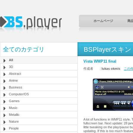
ホームページ
商
BSPlayerスキン
全てのカテゴリ
All
Vista WMP11 final
3D
作成者 :
lukas okmis
この作
Abstract
Anime
Business
Computer/OS
Games
Music
Metallic
A lot of functions in WMP11 style.
Nature
fullscreen bar. Next update: 28 j
little tweaking on the play/pause bu
People
updating. If this is too much feat