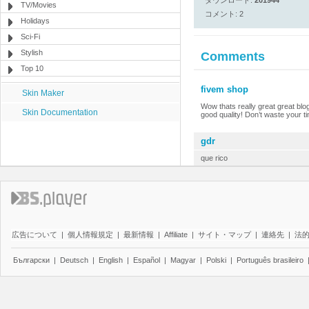
ダウンロード:
201944
TV/Movies
コメント: 2
Holidays
Sci-Fi
Stylish
Comments
Top 10
fivem shop
Skin Maker
Wow thats really great great blo
Skin Documentation
good quality! Don’t waste your t
gdr
que rico
広告について
|
個人情報規定
|
最新情報
|
Affiliate
|
サイト・マップ
|
連絡先
|
法
Български
|
Deutsch
|
English
|
Español
|
Magyar
|
Polski
|
Português brasileiro