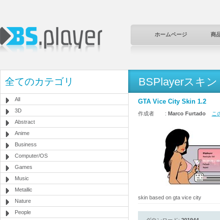
ホームページ
商
BSPlayerスキン
全てのカテゴリ
All
GTA Vice City Skin 1.2
3D
作成者 :
Marco Furtado
この
Abstract
Anime
Business
Computer/OS
Games
Music
Metallic
skin based on gta vice city
Nature
People