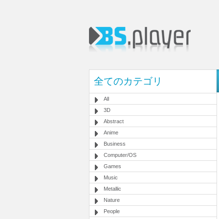
全てのカテゴリ
All
3D
Abstract
Anime
Business
Computer/OS
Games
Music
Metallic
Nature
People