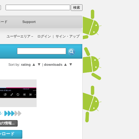
ロード
Support
ユーザーエリア－ ログイン
|
サイン・アップ
▲
▼
▲
▼
Sort by:
rating
|
downloads
:
の情報...
ンロード