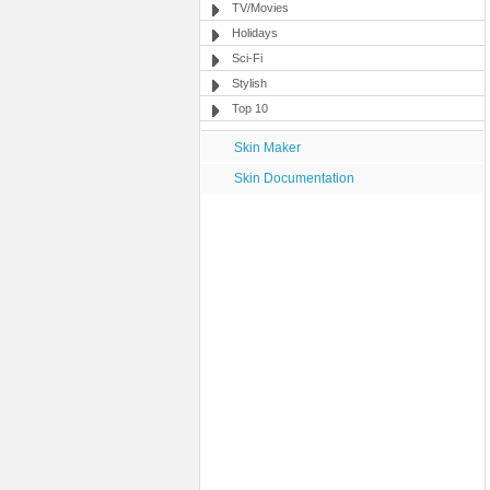
TV/Movies
Holidays
Sci-Fi
Stylish
Top 10
Skin Maker
Skin Documentation