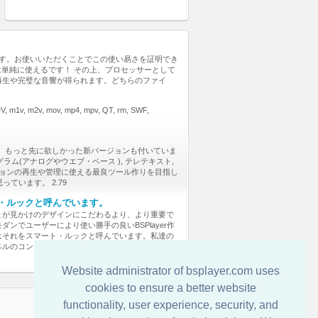
ます。お使いいただくことでこの使い易さを証明でき
れは単純に使えるです！ その上、プロセッサーとして
再生や完璧な音響が得られます。どちらのファイ
 DV, m1v, m2v, mov, mp4, mpv, QT, rm, SWF,
す。 もっと先に欲しかった新バージョンも付いていま
グラム(アナログやウエブ・ベース ), テレテキスト,
ションの再生や管理に使える最良ツール作りを目指し
ています。 2.79
・ルックと呼んでいます。
とが見かけのデザインにこだわるより、より重要で
でユーザーにより使い勝手の良いBSPlayer作
はそれをスマート・ルックと呼んでいます。私達の
ベルのコンピュータ知識で簡単に使いこなせる、モ
Website administrator of bsplayer.com uses
cookies to ensure a better website
functionality, user experience, security, and
連絡先