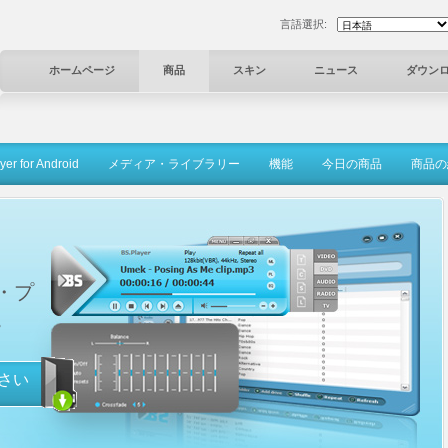
言語選択:
ホームページ
商品
スキン
ニュース
ダウン
er for Android
メディア・ライブラリー
機能
今日の商品
商品の
・プ
。
ださい