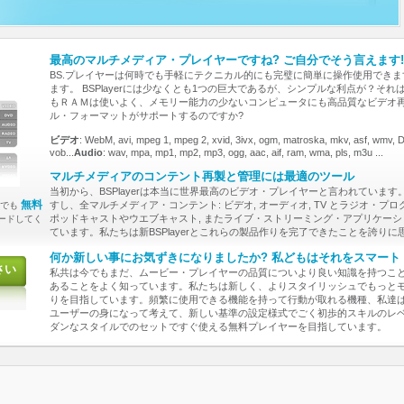
最高のマルチメディア・プレイヤーですね? ご自分でそう言えます!
BS.プレイヤーは何時でも手軽にテクニカル的にも完璧に簡単に操作使用でき
ます。 BSPlayerには少なくとも1つの巨大であるが、シンプルな利点が？そ
もＲＡＭは使いよく、メモリー能力の少ないコンピュータにも高品質なビデオ
ル・フォーマットがサポートするのですか?
ビデオ
: WebM, avi, mpeg 1, mpeg 2, xvid, 3ivx, ogm, matroska, mkv, asf, wmv,
vob...
Audio
: wav, mpa, mp1, mp2, mp3, ogg, aac, aif, ram, wma, pls, m3u ...
マルチメディアのコンテント再製と管理には最適のツール
当初から、BSPlayerは本当に世界最高のビデオ・プレイヤーと言われていま
無料
すし、全マルチメディア・コンテント: ビデオ, オーディオ, TV とラジオ・プロ
今でも
ポッドキャストやウエブキャスト, またライブ・ストリーミング・アプリケー
ードしてく
ています。私たちは新BSPlayerとこれらの製品作りを完了できたことを誇りに思っ
何か新しい事にお気ずきになりましたか? 私どもはそれをスマート
さい
私共は今でもまだ、ムービー・プレイヤーの品質についより良い知識を持つこ
あることをよく知っています。私たちは新しく、よりスタイリッシュでもっとモダン
りを目指しています。頻繁に使用できる機能を持って行動が取れる機種、私達
ユーザーの身になって考えて、新しい基準の設定様式でごく初歩的スキルのレ
ダンなスタイルでのセットですぐ使える無料プレイヤーを目指しています。