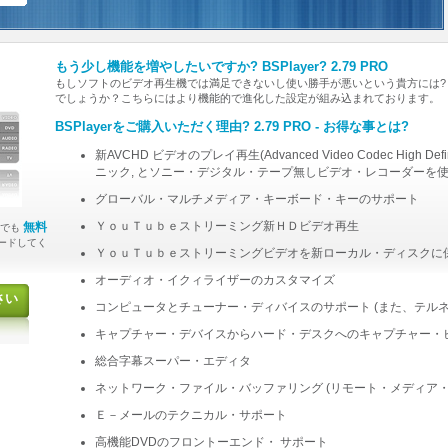
もう少し機能を増やしたいですか? BSPlayer? 2.79 PRO
もしソフトのビデオ再生機では満足できないし使い勝手が悪いという貴方には?
でしょうか？こちらにはより機能的で進化した設定が組み込まれております。
BSPlayerをご購入いただく理由? 2.79 PRO - お得な事とは?
新AVCHD ビデオのプレイ再生(Advanced Video Codec High D
ニック, とソニー・デジタル・テープ無しビデオ・レコーダーを
グローバル・マルチメディア・キーボード・キーのサポート
ＹｏｕＴｕｂｅストリーミング新ＨＤビデオ再生
無料
今でも
ードしてく
ＹｏｕＴｕｂｅストリーミングビデオを新ローカル・ディスクに
オーディオ・イクィライザーのカスタマイズ
さい
コンピュータとチューナー・ディバイスのサポート (また、テルネ
キャプチャー・デバイスからハード・デスクへのキャプチャー・
総合字幕スーパー・エディタ
ネットワーク・ファイル・バッファリング (リモート・メディア
Ｅ－メールのテクニカル・サポート
高機能DVDのフロントーエンド・ サポート