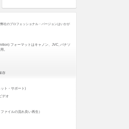
 弊社のプロフェッショナル・バージョンはいかが
efinition) フォーマットはキャノン、JVC, パナソ
使用。
保存
ット・サポート)
ビデオ
・ファイルの流れ良い再生）