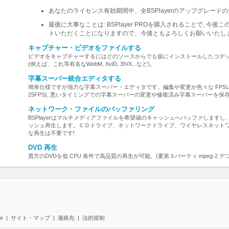
あなたのライセンス有効期間中、全BSPlayerのアップグレード
最後に大事なことは: BSPlayer PROを購入されることで, 
トいただくことになりますので、今後ともよろしくお願いいたします
キャプチャー・ビデオをファイルする
ビデオをキャプチャーするにはどのソースからでも仮にインストールしたコデ
(例えば、これ等有名なWebM, XviD, 3IVX...など)。
字幕スーパー統合エディタする
簡単仕様ですが強力な字幕スーパー・エディタです。編集や変更が色々な FPSレート
25FPS), 悪いタイミングでの字幕スーパーの変更や修復済み字幕スーパーを保存するなどは 
ネットワーク・ファイルのバッファリング
BSPlayerはマルチメディアファイルを希望値のキャッシュへバッファします
ッシュ再生します。ＣＤドライブ、ネットワークドライブ、ワイヤレスネット
な再生は不要です!
DVD 再生
貴方のDVDを低 CPU 条件で高品質の再生が可能。(要第３パーティ mpeg-2 デ
te
|
サイト・マップ
|
連絡先
|
法的規制