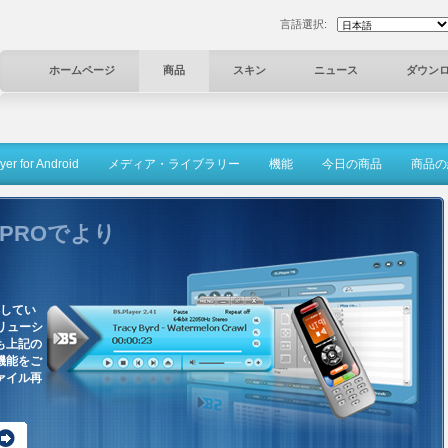
言語選択:
ホームページ
商品
スキン
ニュース
ダウン
er for Android
メディア・ライブラリー
機能
今日の商品
商品の
r PROでより
得してい
ソリューシ
も上記の
機能をご
ァイル再