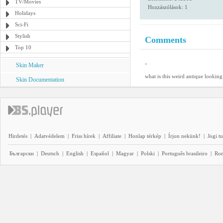
TV/Movies
Hozzászólások: 1
Holidays
Sci-Fi
Stylish
Comments
Top 10
-
Skin Maker
what is this weird antique looking 
Skin Documentation
Hirdetés
|
Adatvédelem
|
Friss hírek
|
Affiliate
|
Honlap térkép
|
Írjon nekünk!
|
Jogi t
Български
|
Deutsch
|
English
|
Español
|
Magyar
|
Polski
|
Português brasileiro
|
Ro