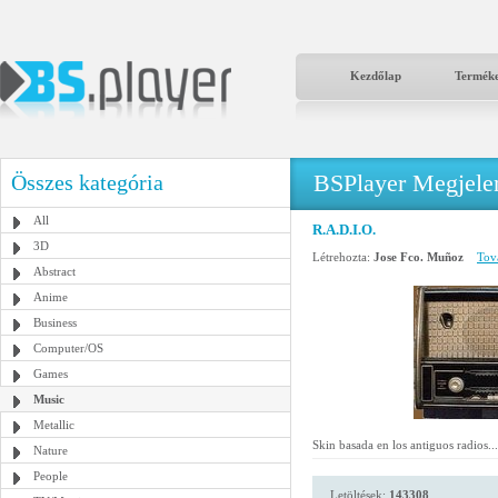
Kezdőlap
Termék
BSPlayer Megjelené
Összes kategória
All
R.A.D.I.O.
3D
Létrehozta:
Jose Fco. Muñoz
Tová
Abstract
Anime
Business
Computer/OS
Games
Music
Metallic
Skin basada en los antiguos radios...
Nature
People
Letöltések:
143308