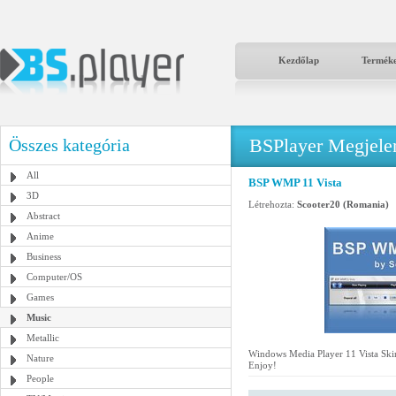
Kezdőlap
Termék
BSPlayer Megjelené
Összes kategória
All
BSP WMP 11 Vista
3D
Létrehozta:
Scooter20 (Romania)
Abstract
Anime
Business
Computer/OS
Games
Music
Metallic
Windows Media Player 11 Vista Skin
Nature
Enjoy!
People