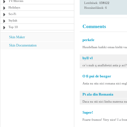
TV/Movies
Letöltések:
159122
Holidays
Hozzászólások: 6
Sci-Fi
Stylish
Comments
Top 10
Skin Maker
perkele
Skin Documentation
Huudellaan kaikki omaa kieltä vaa
byll vl
ce`s mah q analfabetzi astia p aci? 
O fi pui de bozgor
Astia nu stiu nici romana nici eng
Pt ala din Romania
Daca nu stii nici limba materna nu
Super!
Foarte frumos! Very nice! I a fro