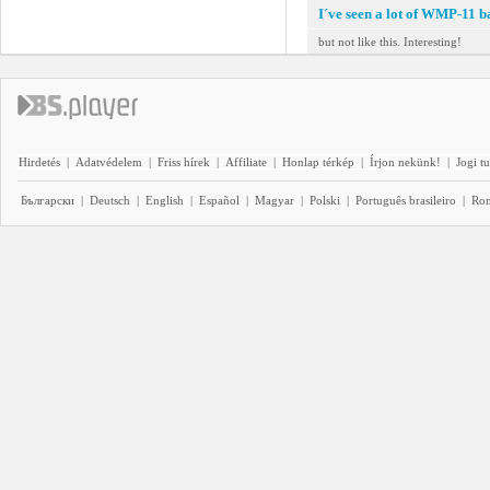
I´ve seen a lot of WMP-11 ba
but not like this. Interesting!
Hirdetés
|
Adatvédelem
|
Friss hírek
|
Affiliate
|
Honlap térkép
|
Írjon nekünk!
|
Jogi t
Български
|
Deutsch
|
English
|
Español
|
Magyar
|
Polski
|
Português brasileiro
|
Ro