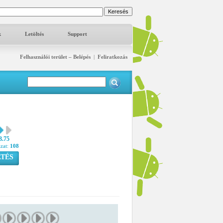
k
Letöltés
Support
Felhasználói terület – Belépés
|
Feliratkozás
3.75
azat:
108
TÉS