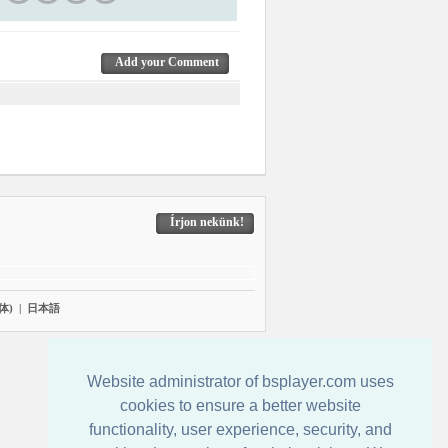
Add your Comment
Írjon nekünk!
体)
|
日本語
Website administrator of bsplayer.com uses
cookies to ensure a better website
functionality, user experience, security, and