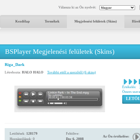
Válassza ki az Ön nyelvét:
Kezdőlap
Termékek
Megjelenési felületek (Skins)
Híre
BSPlayer Megjelenési felületek (Skins)
Riga_Dark
Létrehozta:
HALO HALO
További ettől a szerzőtől (6 skins)
Értékelés:
Összes szav
LETÖL
Letöltések:
128179
Feltöltve:
Az Ön értékelése:
Hozzászólások: 0
Dec 6, 2008