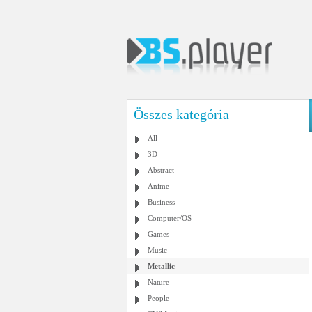
Összes kategória
All
3D
Abstract
Anime
Business
Computer/OS
Games
Music
Metallic
Nature
People