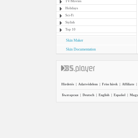
TV/Movies
Holidays
Sci-Fi
Stylish
Top 10
Skin Maker
Skin Documentation
Hirdetés
|
Adatvédelem
|
Friss hírek
|
Affiliate
|
Български
|
Deutsch
|
English
|
Español
|
Magy