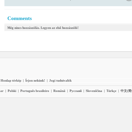
Comments
Még nincs hozzászólás. Legyen az első hozzászóló!
Honlap térkép
|
Írjon nekünk!
|
Jogi tudnivalók
ar
|
Polski
|
Português brasileiro
|
Română
|
Pyccĸий
|
Slovenščina
|
Türkçe
|
中文(简