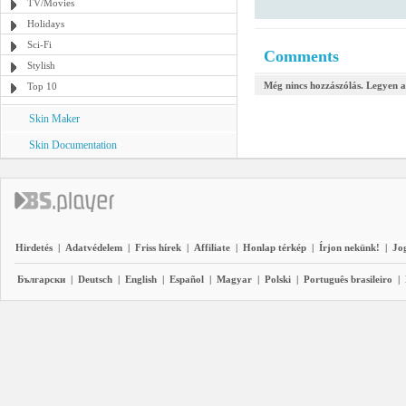
TV/Movies
Holidays
Sci-Fi
Comments
Stylish
Még nincs hozzászólás. Legyen a
Top 10
Skin Maker
Skin Documentation
Hirdetés
|
Adatvédelem
|
Friss hírek
|
Affiliate
|
Honlap térkép
|
Írjon nekünk!
|
Jo
Български
|
Deutsch
|
English
|
Español
|
Magyar
|
Polski
|
Português brasileiro
|