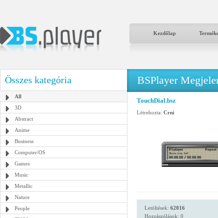
Kezdőlap
Termék
BSPlayer Megjelené
Összes kategória
All
TouchDial.bsz
3D
Létrehozta:
Crni
Abstract
Anime
Business
Computer/OS
Games
Music
Metallic
Nature
Letöltések:
62016
People
Hozzászólások: 0