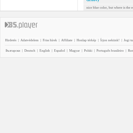
nice blue color, but where is the e
Hirdetés
|
Adatvédelem
|
Friss hírek
|
Affiliate
|
Honlap térkép
|
Írjon nekünk!
|
Jogi t
Български
|
Deutsch
|
English
|
Español
|
Magyar
|
Polski
|
Português brasileiro
|
Ro