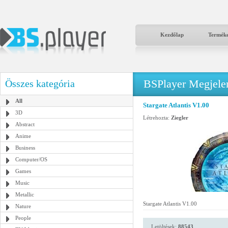
Kezdőlap
Termék
BSPlayer Megjelené
Összes kategória
All
Stargate Atlantis V1.00
3D
Létrehozta:
Ziegler
Abstract
Anime
Business
Computer/OS
Games
Music
Metallic
Stargate Atlantis V1.00
Nature
People
Letöltések:
88543