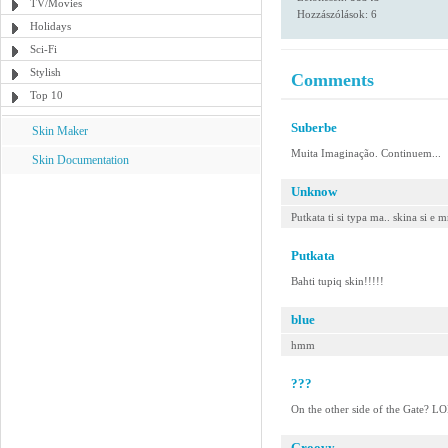
TV/Movies
Hozzászólások: 6
Holidays
Sci-Fi
Stylish
Comments
Top 10
Suberbe
Skin Maker
Muita Imaginação. Continuem...
Skin Documentation
Unknow
Putkata ti si typa ma.. skina si e 
Putkata
Bahti tupiq skin!!!!!
blue
hmm
???
On the other side of the Gate? L
Groovy