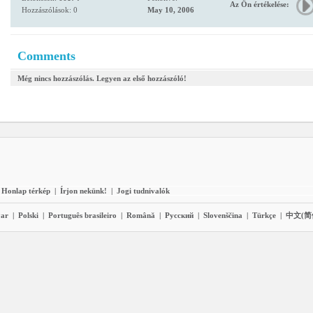
Az Ön értékelése:
Hozzászólások: 0
May 10, 2006
Comments
Még nincs hozzászólás. Legyen az első hozzászóló!
Honlap térkép
|
Írjon nekünk!
|
Jogi tudnivalók
ar
|
Polski
|
Português brasileiro
|
Română
|
Pyccĸий
|
Slovenščina
|
Türkçe
|
中文(简