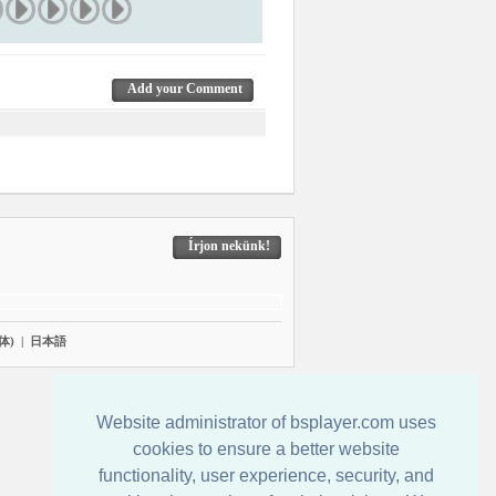
Add your Comment
Írjon nekünk!
体)
|
日本語
Website administrator of bsplayer.com uses
cookies to ensure a better website
functionality, user experience, security, and