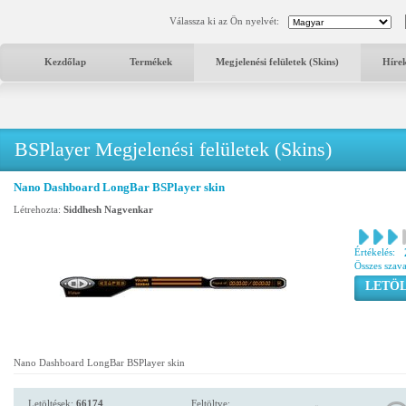
Válassza ki az Ön nyelvét:
Kezdőlap
Termékek
Megjelenési felületek (Skins)
Híre
BSPlayer Megjelenési felületek (Skins)
Nano Dashboard LongBar BSPlayer skin
Létrehozta:
Siddhesh Nagvenkar
Értékelés:
Összes szav
LETÖL
Nano Dashboard LongBar BSPlayer skin
Letöltések:
66174
Feltöltve: