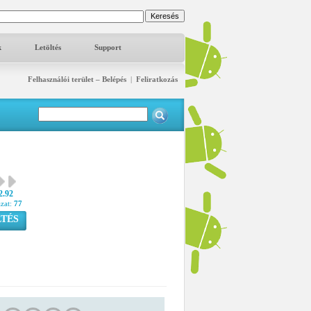
k
Letöltés
Support
Felhasználói terület – Belépés
|
Feliratkozás
2.92
azat:
77
TÉS