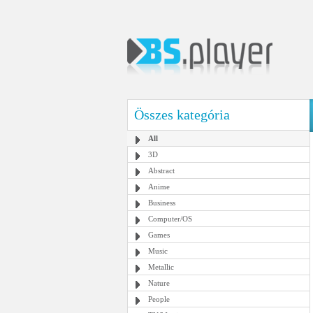
Összes kategória
All
3D
Abstract
Anime
Business
Computer/OS
Games
Music
Metallic
Nature
People