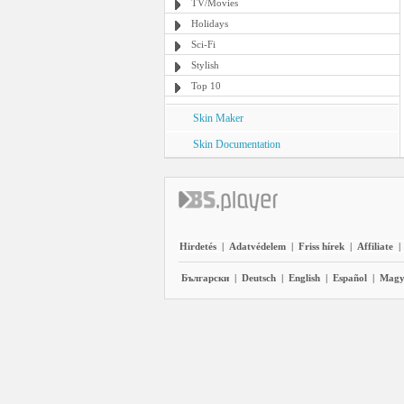
TV/Movies
Holidays
Sci-Fi
Stylish
Top 10
Skin Maker
Skin Documentation
Hirdetés
|
Adatvédelem
|
Friss hírek
|
Affiliate
|
Български
|
Deutsch
|
English
|
Español
|
Magy