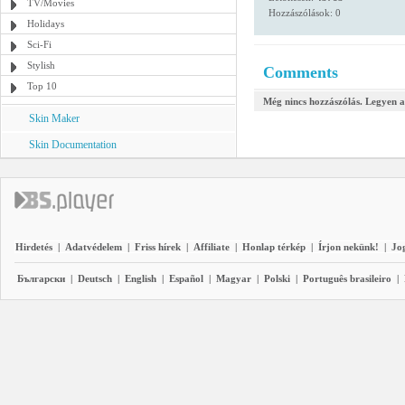
TV/Movies
Hozzászólások: 0
Holidays
Sci-Fi
Stylish
Comments
Top 10
Még nincs hozzászólás. Legyen a
Skin Maker
Skin Documentation
Hirdetés
|
Adatvédelem
|
Friss hírek
|
Affiliate
|
Honlap térkép
|
Írjon nekünk!
|
Jo
Български
|
Deutsch
|
English
|
Español
|
Magyar
|
Polski
|
Português brasileiro
|