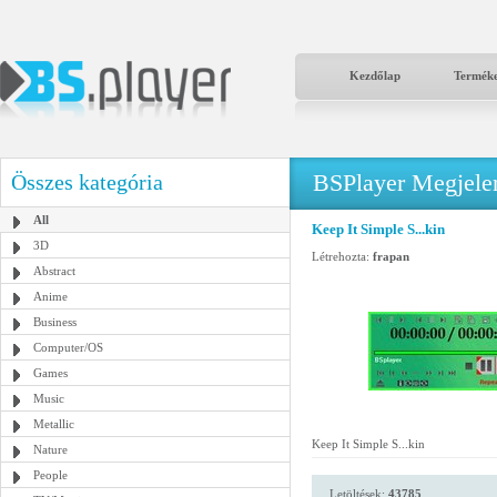
Kezdőlap
Termék
BSPlayer Megjelené
Összes kategória
All
Keep It Simple S...kin
3D
Létrehozta:
frapan
Abstract
Anime
Business
Computer/OS
Games
Music
Metallic
Keep It Simple S...kin
Nature
People
Letöltések:
43785