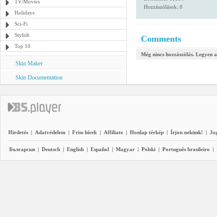
TV/Movies
Hozzászólások: 0
Holidays
Sci-Fi
Stylish
Comments
Top 10
Még nincs hozzászólás. Legyen a
Skin Maker
Skin Documentation
Hirdetés
|
Adatvédelem
|
Friss hírek
|
Affiliate
|
Honlap térkép
|
Írjon nekünk!
|
Jo
Български
|
Deutsch
|
English
|
Español
|
Magyar
|
Polski
|
Português brasileiro
|