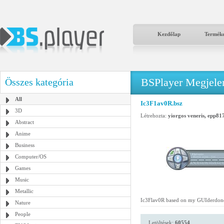
Kezdőlap
Termék
BSPlayer Megjelené
Összes kategória
All
Ic3F1av0R.bsz
3D
Létrehozta:
yiorgos veneris, epp81
Abstract
Anime
Business
Computer/OS
Games
Music
Metallic
Ic3Flav0R based on my GUIderdone sk
Nature
People
Letöltések:
60554