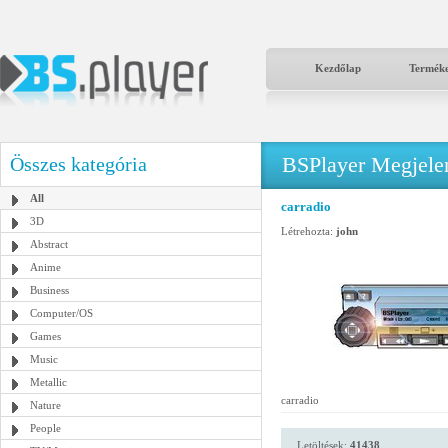
Kezdőlap
Termék
BSPlayer Megjelené
Összes kategória
All
carradio
3D
Létrehozta:
john
Abstract
Anime
Business
Computer/OS
Games
Music
Metallic
carradio
Nature
People
Letöltések:
41438