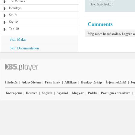
TV/Movies
Hozzászólások: 0
Holidays
Sci-Fi
Stylish
Comments
Top 10
Még nincs hozzászólás. Legyen a
Skin Maker
Skin Documentation
Hirdetés
|
Adatvédelem
|
Friss hírek
|
Affiliate
|
Honlap térkép
|
Írjon nekünk!
|
Jo
Български
|
Deutsch
|
English
|
Español
|
Magyar
|
Polski
|
Português brasileiro
|