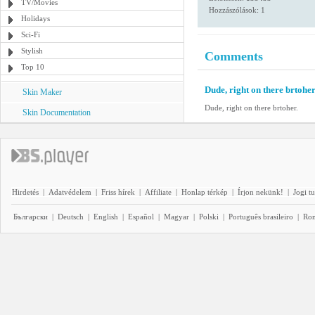
TV/Movies
Hozzászólások: 1
Holidays
Sci-Fi
Stylish
Comments
Top 10
Dude, right on there brtoher
Skin Maker
Dude, right on there brtoher.
Skin Documentation
Hirdetés
|
Adatvédelem
|
Friss hírek
|
Affiliate
|
Honlap térkép
|
Írjon nekünk!
|
Jogi t
Български
|
Deutsch
|
English
|
Español
|
Magyar
|
Polski
|
Português brasileiro
|
Ro