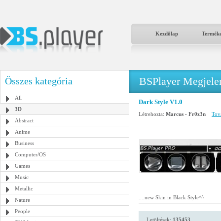
Kezdőlap
Termék
BSPlayer Megjelené
Összes kategória
All
Dark Style V1.0
3D
Létrehozta:
Marcus - Fr0z3n
Tová
Abstract
Anime
Business
Computer/OS
Games
Music
Metallic
....new Skin in Black Style^^
Nature
People
Letöltések:
135453