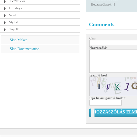
TV/Movies
Hozzászólások: 1
Holidays
Sci-Fi
Stylish
Comments
Top 10
Cím
:
Skin Maker
Hozzászólás
:
Skin Documentation
Igazoló kód
:
Írja be az igazoló kódot
:
HOZZÁSZÓLÁS ELM