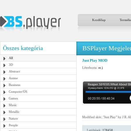
Kezdőlap
Termék
BSPlayer Megjelené
Összes kategória
All
Just Play MOD
3D
Létrehozta:
m j
Abstract
Anime
Business
Computer/OS
Games
Music
Metallic
Modified skin: "Just Play" by J R. Al
Nature
People
Letöltések:
178458