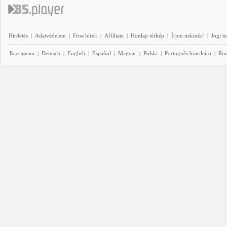
Hirdetés
|
Adatvédelem
|
Friss hírek
|
Affiliate
|
Honlap térkép
|
Írjon nekünk!
|
Jogi t
Български
|
Deutsch
|
English
|
Español
|
Magyar
|
Polski
|
Português brasileiro
|
Ro