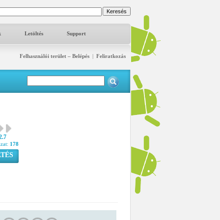
k
Letöltés
Support
Felhasználói terület – Belépés
|
Feliratkozás
2.7
azat:
178
TÉS