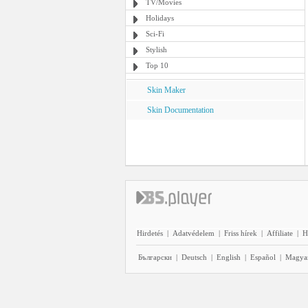
TV/Movies
Holidays
Sci-Fi
Stylish
Top 10
Skin Maker
Skin Documentation
Hirdetés
|
Adatvédelem
|
Friss hírek
|
Affiliate
|
H
Български
|
Deutsch
|
English
|
Español
|
Magya