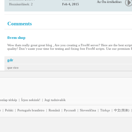
Az Ön értékelése:
Hozzászólások: 2
Feb 4, 2015
Comments
fivem shop
Wow thats really great great blog , Are you creating a FiveM server? Here are the best scri
quality! Don’t waste your time for testing and fixing free FiveM scripts. Use our premium 
gdr
que rico
onlap térkép
|
Írjon nekünk!
|
Jogi tudnivalók
r
|
Polski
|
Português brasileiro
|
Română
|
Pyccĸий
|
Slovenščina
|
Türkçe
|
中文(简体)