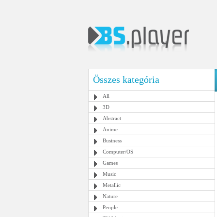
Összes kategória
All
3D
Abstract
Anime
Business
Computer/OS
Games
Music
Metallic
Nature
People