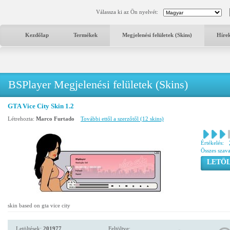
Válassza ki az Ön nyelvét:
Kezdőlap
Termékek
Megjelenési felületek (Skins)
Híre
BSPlayer Megjelenési felületek (Skins)
GTA Vice City Skin 1.2
Létrehozta:
Marco Furtado
További ettől a szerzőtől (12 skins)
Értékelés:
Összes szav
LETÖL
skin based on gta vice city
Letöltések:
201977
Feltöltve: