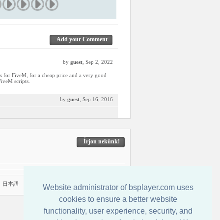
Add your Comment
by
guest
, Sep 2, 2022
pts for FiveM, for a cheap price and a very good
FiveM scripts.
by
guest
, Sep 16, 2016
Írjon nekünk!
|
日本語
Website administrator of bsplayer.com uses
cookies to ensure a better website
functionality, user experience, security, and