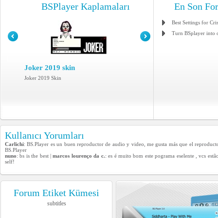
BSPlayer Kaplamaları
En Son Fo
Best Settings for Cri
Turn BSplayer into 
Joker 2019 skin
Joker 2019 Skin
Kullanıcı Yorumları
Carlichi
: BS.Player es un buen reproductor de audio y video, me gusta más que el reproducto
BS.Player
nuno
: bs is the best |
marcos lourenço da c.
: es é muito bom este pograma eselente , vcs estã
self!
Forum Etiket Kümesi
subtitles