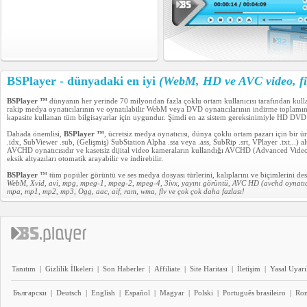
BSPlayer - dünyadaki en iyi
(WebM, HD ve AVC video, fi
BSPlayer ™
dünyanın her yerinde 70 milyondan fazla çoklu ortam kullanıcısı tarafından kul
rakip medya oynatıcılarının ve oynatılabilir WebM veya DVD oynatıcılarının indirme toplam
kapasite kullanan tüm bilgisayarlar için uygundur. Şimdi en az sistem gereksinimiyle HD DVD
Dahada önemlisi,
BSPlayer ™
, ücretsiz medya oynatıcısı, dünya çoklu ortam pazarı için bir
.idx, SubViewer .sub, (Gelişmiş) SubStation Alpha .ssa veya .ass, SubRip .srt, VPlayer .txt...) a
AVCHD oynatıcısıdır ve kasetsiz dijital video kameraların kullandığı AVCHD (Advanced Video C
eksik altyazıları otomatik arayabilir ve indirebilir.
BSPlayer
™ tüm popüler görüntü ve ses medya dosyası türlerini, kalıplarını ve biçimlerini de
WebM, Xvid, avi, mpg, mpeg-1, mpeg-2, mpeg-4, 3ivx, yayını görüntü, AVC HD (avchd oynatıc
mpa, mp1, mp2, mp3, Ogg, aac, aif, ram, wma, flv ve çok çok daha fazlası!
Tanıtım
|
Gizlilik İlkeleri
|
Son Haberler
|
Affiliate
|
Site Haritası
|
İletişim
|
Yasal Uyarı
Български
|
Deutsch
|
English
|
Español
|
Magyar
|
Polski
|
Português brasileiro
|
Ro