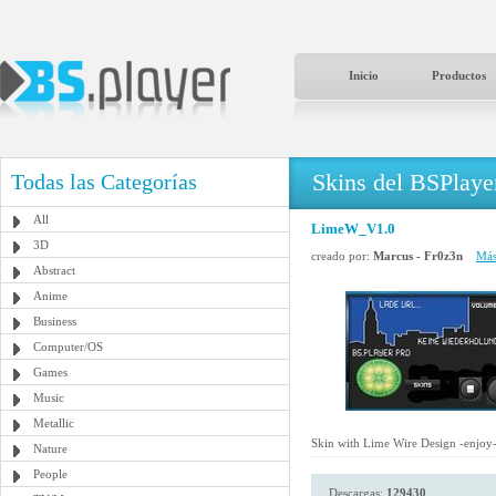
Inicio
Productos
Skins del BSPlaye
Todas las Categorías
All
LimeW_V1.0
3D
creado por:
Marcus - Fr0z3n
Más
Abstract
Anime
Business
Computer/OS
Games
Music
Metallic
Skin with Lime Wire Design -enjoy-
Nature
People
Descargas:
129430