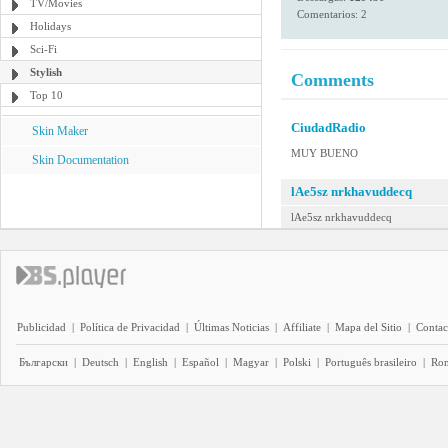
TV/Movies
Comentarios: 2
Holidays
Sci-Fi
Stylish
Comments
Top 10
CiudadRadio
Skin Maker
MUY BUENO
Skin Documentation
lAe5sz nrkhavuddecq
lAe5sz nrkhavuddecq
Publicidad
|
Política de Privacidad
|
Últimas Noticias
|
Affiliate
|
Mapa del Sitio
|
Contac
Български
|
Deutsch
|
English
|
Español
|
Magyar
|
Polski
|
Português brasileiro
|
Ro