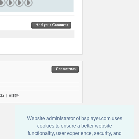
Add your Comment
Contactenos
体)
|
日本語
Website administrator of bsplayer.com uses
cookies to ensure a better website
functionality, user experience, security, and