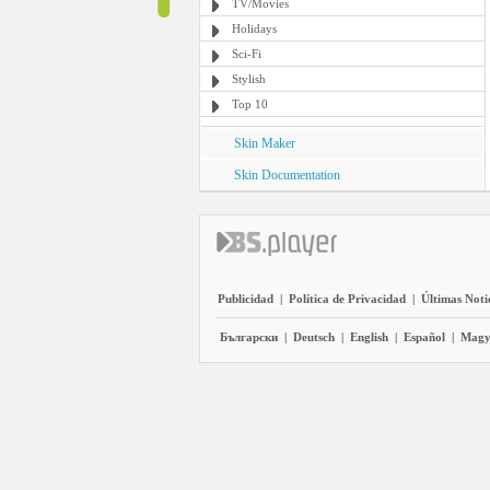
TV/Movies
Holidays
Sci-Fi
Stylish
Top 10
Skin Maker
Skin Documentation
Publicidad
|
Política de Privacidad
|
Últimas Noti
Български
|
Deutsch
|
English
|
Español
|
Magy