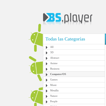
Todas las Categorías
All
3D
Abstract
Anime
Business
Computer/OS
Games
Music
Metallic
Nature
People