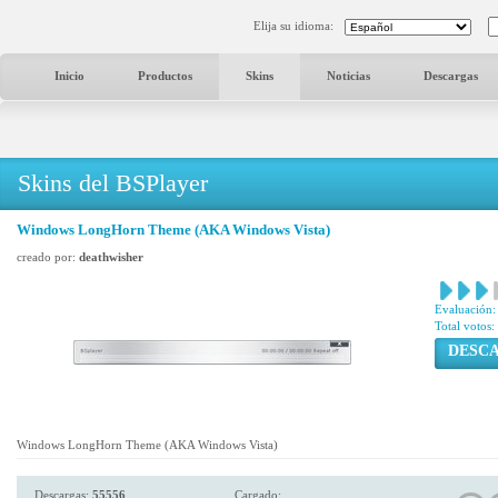
Elija su idioma:
Inicio
Productos
Skins
Noticias
Descargas
Skins del BSPlayer
Windows LongHorn Theme (AKA Windows Vista)
creado por:
deathwisher
Evaluación:
Total votos:
DESC
Windows LongHorn Theme (AKA Windows Vista)
Descargas:
55556
Cargado: