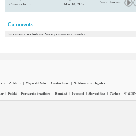
Su evaluación:
Comentarios: 0
May 10, 2006
Comments
Sin comentarios todavía. Sea el primero en comentar!
cias
|
Affiliate
|
Mapa del Sitio
|
Contactenos
|
Notificaciones legales
ar
|
Polski
|
Português brasileiro
|
Română
|
Pyccĸий
|
Slovenščina
|
Türkçe
|
中文(简