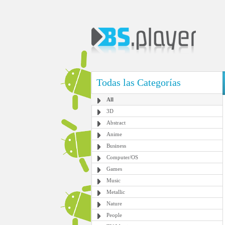
Todas las Categorías
All
3D
Abstract
Anime
Business
Computer/OS
Games
Music
Metallic
Nature
People