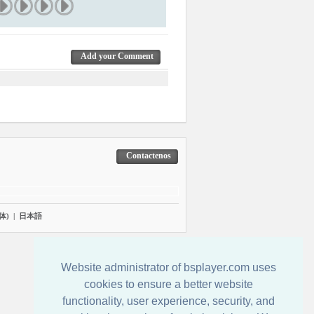
Add your Comment
Contactenos
体)
|
日本語
Website administrator of bsplayer.com uses
cookies to ensure a better website
functionality, user experience, security, and