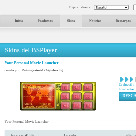
Elija su idioma:
Inicio
Productos
Skins
Noticias
Descargas
Skins del BSPlayer
Your Personal Movie Launcher
creado por:
Raimis[raimis123@inbox.lv]
Evaluación:
Total votos:
DESC
Your Personal Movie Launcher
Descargas:
41366
Cargado: