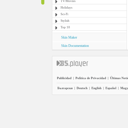
TV/Movies
Holidays
Sci-Fi
Stylish
Top 10
Skin Maker
Skin Documentation
Publicidad
|
Política de Privacidad
|
Últimas Noti
Български
|
Deutsch
|
English
|
Español
|
Magy