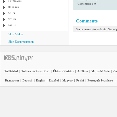
TV/Movies
Comentarios: 0
Holidays
Sci-Fi
Stylish
Comments
Top 10
Sin comentarios todavía. Sea el
Skin Maker
Skin Documentation
Publicidad
|
Política de Privacidad
|
Últimas Noticias
|
Affiliate
|
Mapa del Sitio
|
Co
Български
|
Deutsch
|
English
|
Español
|
Magyar
|
Polski
|
Português brasileiro
|