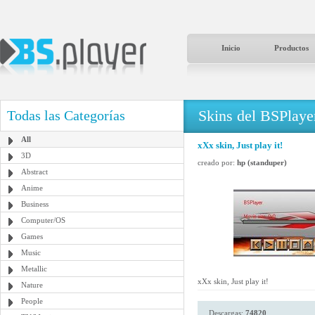
Inicio
Productos
Skins del BSPlaye
Todas las Categorías
All
xXx skin, Just play it!
3D
creado por:
hp (standuper)
Abstract
Anime
Business
Computer/OS
Games
Music
Metallic
xXx skin, Just play it!
Nature
People
Descargas:
74820