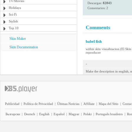
TV/Movies
Descargas:
82843
Holidays
Comentarios: 2
Sci-Fi
Stylish
Comments
Top 10
Skin Maker
babel fish
Skin Documentation
within skin visualizacion.(El Ski
reproducer
-
Make the description in english, m
Publicidad
|
Política de Privacidad
|
Últimas Noticias
|
Affiliate
|
Mapa del Sitio
|
Contac
Български
|
Deutsch
|
English
|
Español
|
Magyar
|
Polski
|
Português brasileiro
|
Ro