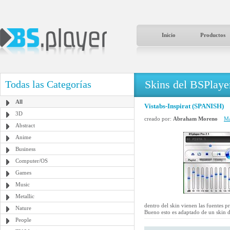
Inicio
Productos
Skins del BSPlaye
Todas las Categorías
All
Vistabs-Inspirat (SPANISH)
3D
creado por:
Abraham Moreno
Má
Abstract
Anime
Business
Computer/OS
Games
Music
Metallic
dentro del skin vienen las fuentes p
Nature
Bueno esto es adaptado de un skin 
People