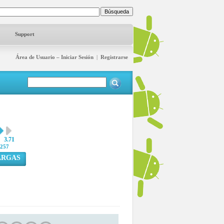
Support
Área de Usuario – Iniciar Sesión
|
Registrarse
3.71
257
ARGAS