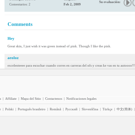
Su evaluación:
Comentarios: 2
Feb 2, 2009
Comments
Hey
Great skin, I just wish it was green instead of pink. Though I like the pink.
aeoloz
excelenteeee para escuchar cuando corres en carreras del nfs y creas ke vas en tu autoooo!!
s
|
Affiliate
|
Mapa del Sitio
|
Contactenos
|
Notificaciones legales
r
|
Polski
|
Português brasileiro
|
Română
|
Pyccĸий
|
Slovenščina
|
Türkçe
|
中文(简体)