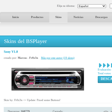
Elija su idioma:
Inicio
Productos
Skins
Noticias
Descargas
Skins del BSPlayer
Sony V1.0
creado por:
Marcus - Fr0z3n
Más por este autor (19 skins)
Evaluación:
Total votos:
DESC
Skin by: Fr0z3n <
> Update: Fixed some Buttons!
Descargas:
160779
Cargado: