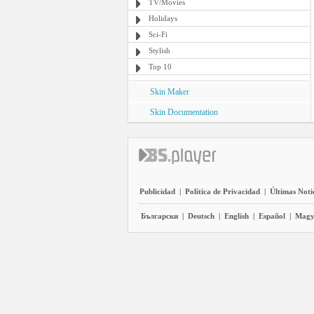
TV/Movies
Holidays
Sci-Fi
Stylish
Top 10
Skin Maker
Skin Documentation
Publicidad
|
Política de Privacidad
|
Últimas Noti
Български
|
Deutsch
|
English
|
Español
|
Magy