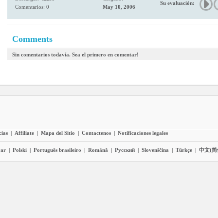
Su evaluación:
Comentarios: 0
May 10, 2006
Comments
Sin comentarios todavía. Sea el primero en comentar!
cias
|
Affiliate
|
Mapa del Sitio
|
Contactenos
|
Notificaciones legales
ar
|
Polski
|
Português brasileiro
|
Română
|
Pyccĸий
|
Slovenščina
|
Türkçe
|
中文(简