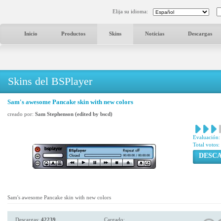
Elija su idioma:
Inicio
Productos
Skins
Noticias
Descargas
Skins del BSPlayer
Sam's awesome Pancake skin with new colors
creado por:
Sam Stephenson (edited by bscd)
Evaluación:
Total votos:
DESC
Sam's awesome Pancake skin with new colors
Descargas:
42239
Cargado: