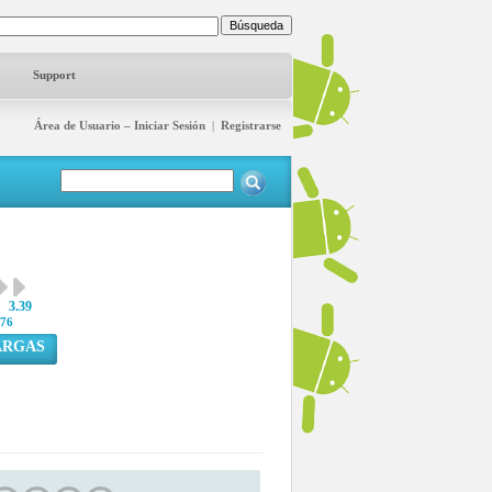
Support
Área de Usuario – Iniciar Sesión
|
Registrarse
3.39
76
ARGAS