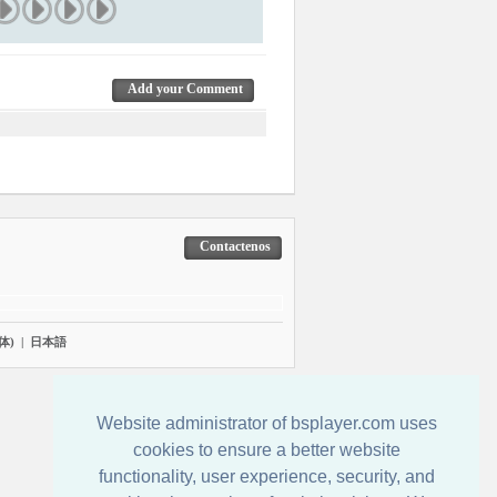
Add your Comment
Contactenos
体)
|
日本語
Website administrator of bsplayer.com uses
cookies to ensure a better website
functionality, user experience, security, and