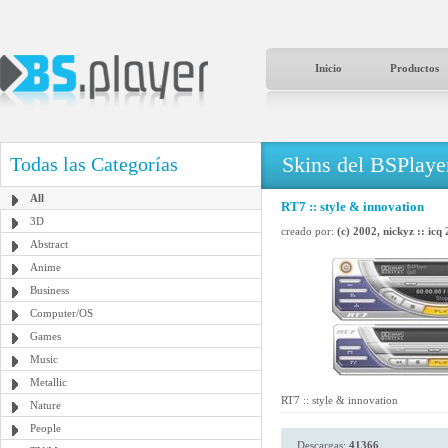
Inicio
Productos
Skins del BSPlaye
Todas las Categorías
All
RT7 :: style & innovation
3D
creado por:
(c) 2002, nickyz :: ic
Abstract
Anime
Business
Computer/OS
Games
Music
Metallic
RT7 :: style & innovation
Nature
People
Descargas:
41366