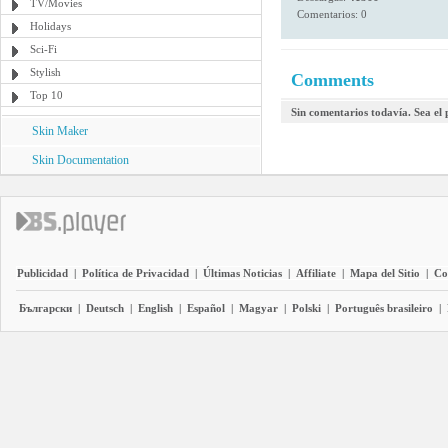
TV/Movies
Comentarios: 0
Holidays
Sci-Fi
Stylish
Comments
Top 10
Sin comentarios todavía. Sea el
Skin Maker
Skin Documentation
Publicidad
|
Política de Privacidad
|
Últimas Noticias
|
Affiliate
|
Mapa del Sitio
|
Co
Български
|
Deutsch
|
English
|
Español
|
Magyar
|
Polski
|
Português brasileiro
|