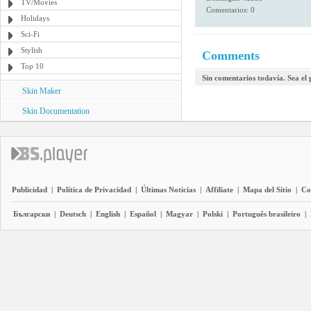
TV/Movies
Comentarios: 0
Holidays
Sci-Fi
Stylish
Comments
Top 10
Sin comentarios todavía. Sea el
Skin Maker
Skin Documentation
Publicidad
|
Política de Privacidad
|
Últimas Noticias
|
Affiliate
|
Mapa del Sitio
|
Co
Български
|
Deutsch
|
English
|
Español
|
Magyar
|
Polski
|
Português brasileiro
|