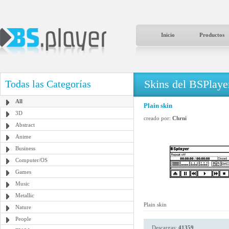
Inicio
Productos
Skins del BSPlaye
Todas las Categorías
All
Plain skin
3D
creado por:
Chrni
Abstract
Anime
Business
Computer/OS
Games
Music
Metallic
Plain skin
Nature
People
Descargas:
41359