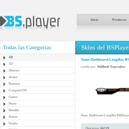
Inicio
Productos
Skins del BSPlaye
Todas las Categorías
All
Nano Dashboard LongBar BS
3D
creado por:
Siddhesh Nagvenkar
Abstract
Anime
Business
Computer/OS
Games
Music
Metallic
Nano Dashboard LongBar BSPlayer
Nature
People
Descargas:
66219