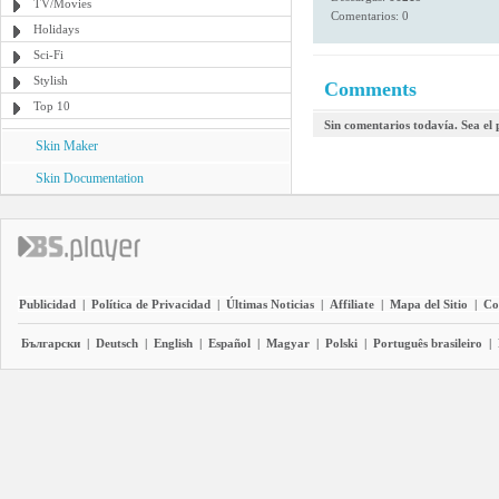
TV/Movies
Comentarios: 0
Holidays
Sci-Fi
Stylish
Comments
Top 10
Sin comentarios todavía. Sea el
Skin Maker
Skin Documentation
Publicidad
|
Política de Privacidad
|
Últimas Noticias
|
Affiliate
|
Mapa del Sitio
|
Co
Български
|
Deutsch
|
English
|
Español
|
Magyar
|
Polski
|
Português brasileiro
|