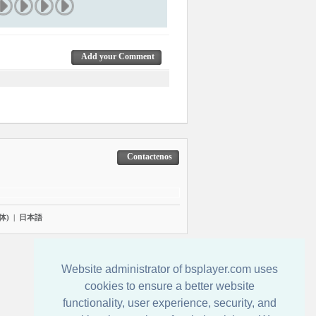
Add your Comment
Contactenos
体)
|
日本語
Website administrator of bsplayer.com uses
cookies to ensure a better website
functionality, user experience, security, and