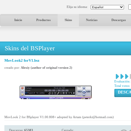
Elija su idioma:
Inicio
Productos
Skins
Noticias
Descargas
Skins del BSPlayer
MovLook2 forV1.bsz
creado por:
Alexiy (author of original version 2)
Evaluación:
Total votos:
DESC
MovLook 2 for BSplayer V1.00.808+ adopted by Artam (peterki@hotmail.com)
Descargas:
65383
Cargado: