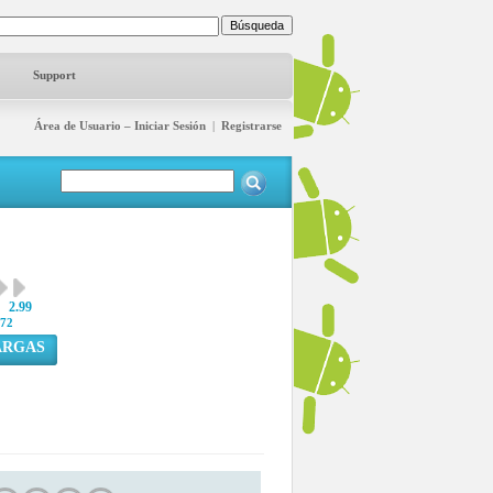
Support
Área de Usuario – Iniciar Sesión
|
Registrarse
2.99
72
ARGAS