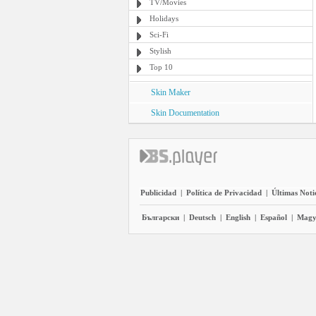
TV/Movies
Holidays
Sci-Fi
Stylish
Top 10
Skin Maker
Skin Documentation
Publicidad
|
Política de Privacidad
|
Últimas Noti
Български
|
Deutsch
|
English
|
Español
|
Magy