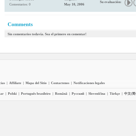
Su evaluación:
Comentarios: 0
May 10, 2006
Comments
Sin comentarios todavía. Sea el primero en comentar!
cias
|
Affiliate
|
Mapa del Sitio
|
Contactenos
|
Notificaciones legales
ar
|
Polski
|
Português brasileiro
|
Română
|
Pyccĸий
|
Slovenščina
|
Türkçe
|
中文(简