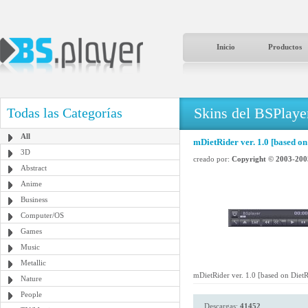
Inicio
Productos
Skins del BSPlaye
Todas las Categorías
All
mDietRider ver. 1.0 [based on
3D
creado por:
Copyright © 2003-200
Abstract
Anime
Business
Computer/OS
Games
Music
Metallic
mDietRider ver. 1.0 [based on Diet
Nature
People
Descargas:
41452