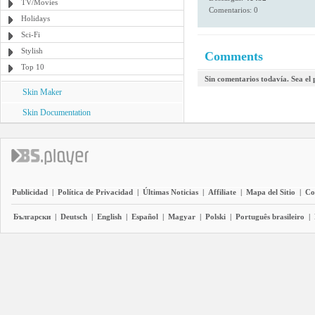
TV/Movies
Comentarios: 0
Holidays
Sci-Fi
Stylish
Comments
Top 10
Sin comentarios todavía. Sea el
Skin Maker
Skin Documentation
Publicidad
|
Política de Privacidad
|
Últimas Noticias
|
Affiliate
|
Mapa del Sitio
|
Co
Български
|
Deutsch
|
English
|
Español
|
Magyar
|
Polski
|
Português brasileiro
|