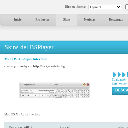
Elija su idioma:
Inicio
Productos
Skins
Noticias
Descargas
Skins del BSPlayer
Mac OS X - Aqua Interface
creado por:
nickyz :: http://nickyzweb.hit.bg
Evaluación:
Total votos:
DESC
Mac OS X - Aqua Interface
Descargas:
74057
Cargado: