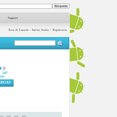
Support
Área de Usuario – Iniciar Sesión
|
Registrarse
3.67
141
ARGAS