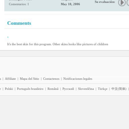
Su evaluación:
Comentarios: 1
May 10, 2006
Comments
-
It's the best skin for this program. Other skins looks like pictures of children
s
|
Affiliate
|
Mapa del Sitio
|
Contactenos
|
Notificaciones legales
r
|
Polski
|
Português brasileiro
|
Română
|
Pyccĸий
|
Slovenščina
|
Türkçe
|
中文(简体)