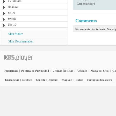
TV/Movies
Comentarios: 0
Holidays
Sci-Fi
Stylish
Comments
Top 10
Sin comentarios todavía. Sea el
Skin Maker
Skin Documentation
Publicidad
|
Política de Privacidad
|
Últimas Noticias
|
Affiliate
|
Mapa del Sitio
|
Co
Български
|
Deutsch
|
English
|
Español
|
Magyar
|
Polski
|
Português brasileiro
|