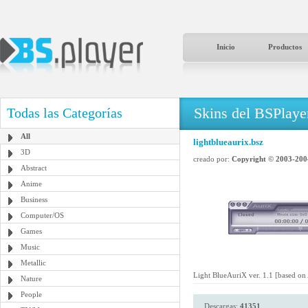
Inicio
Productos
Skins del BSPlaye
Todas las Categorías
All
lightblueaurix.bsz
3D
creado por:
Copyright © 2003-200
Abstract
Anime
Business
Computer/OS
Games
Music
Metallic
Light BlueAuriX ver. 1.1 [based on
Nature
People
Descargas:
41351