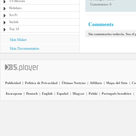
TV/Movies
Comentarios: 0
Holidays
Sci-Fi
Stylish
Comments
Top 10
Sin comentarios todavía. Sea el
Skin Maker
Skin Documentation
Publicidad
|
Política de Privacidad
|
Últimas Noticias
|
Affiliate
|
Mapa del Sitio
|
Co
Български
|
Deutsch
|
English
|
Español
|
Magyar
|
Polski
|
Português brasileiro
|