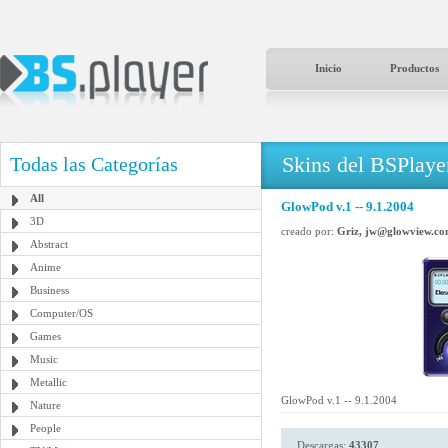
Inicio
Productos
Skins del BSPlaye
Todas las Categorías
All
GlowPod v.1 -- 9.1.2004
3D
creado por:
Griz, jw@glowview.c
Abstract
Anime
Business
Computer/OS
Games
Music
Metallic
GlowPod v.1 -- 9.1.2004
Nature
People
Descargas:
43307