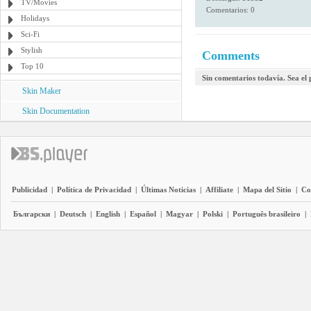
TV/Movies
Comentarios: 0
Holidays
Sci-Fi
Stylish
Comments
Top 10
Sin comentarios todavía. Sea el
Skin Maker
Skin Documentation
Publicidad
|
Política de Privacidad
|
Últimas Noticias
|
Affiliate
|
Mapa del Sitio
|
Co
Български
|
Deutsch
|
English
|
Español
|
Magyar
|
Polski
|
Português brasileiro
|