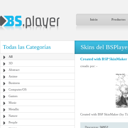
Inicio
Productos
Skins del BSPlaye
Todas las Categorías
All
Created with BSP SkinMaker 
3D
creado por:
-
Abstract
Anime
Business
Computer/OS
Games
Music
Metallic
Created with BSP SkinMaker (by Ti
Nature
People
Descargas:
56952