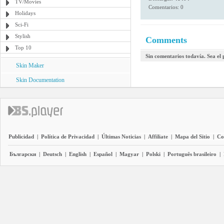
TV/Movies
Comentarios: 0
Holidays
Sci-Fi
Stylish
Comments
Top 10
Sin comentarios todavía. Sea el
Skin Maker
Skin Documentation
Publicidad
|
Política de Privacidad
|
Últimas Noticias
|
Affiliate
|
Mapa del Sitio
|
Co
Български
|
Deutsch
|
English
|
Español
|
Magyar
|
Polski
|
Português brasileiro
|