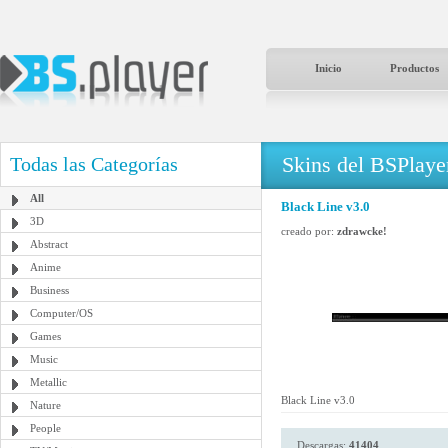
Inicio
Productos
Skins del BSPlaye
Todas las Categorías
All
Black Line v3.0
3D
creado por:
zdrawcke!
Abstract
Anime
Business
Computer/OS
Games
Music
Metallic
Black Line v3.0
Nature
People
Descargas:
41404