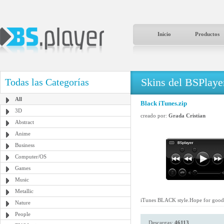
Inicio
Productos
Skins del BSPlaye
Todas las Categorías
All
Black iTunes.zip
3D
creado por:
Grada Cristian
Abstract
Anime
Business
Computer/OS
Games
Music
Metallic
iTunes BLACK style.Hope for good r
Nature
People
Descargas:
46113