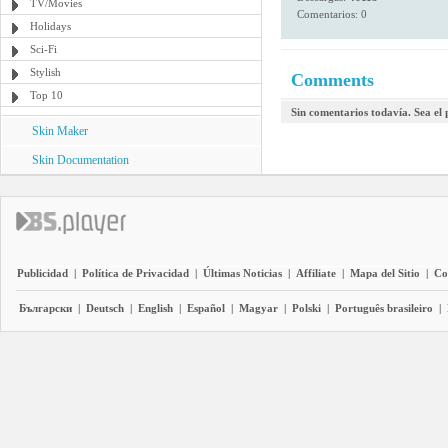
TV/Movies
Comentarios: 0
Holidays
Sci-Fi
Stylish
Comments
Top 10
Sin comentarios todavía. Sea el
Skin Maker
Skin Documentation
Publicidad
|
Política de Privacidad
|
Últimas Noticias
|
Affiliate
|
Mapa del Sitio
|
Co
Български
|
Deutsch
|
English
|
Español
|
Magyar
|
Polski
|
Português brasileiro
|