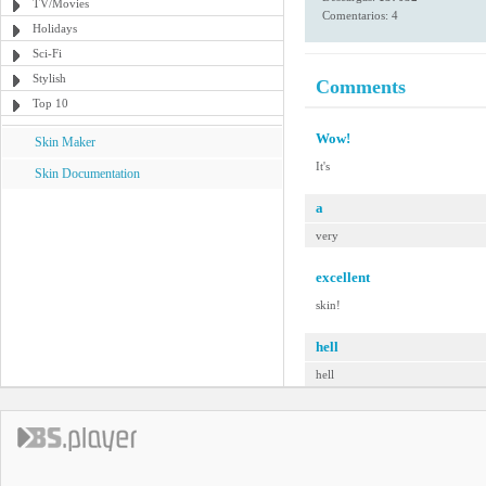
TV/Movies
Comentarios: 4
Holidays
Sci-Fi
Stylish
Comments
Top 10
Wow!
Skin Maker
It's
Skin Documentation
a
very
excellent
skin!
hell
hell