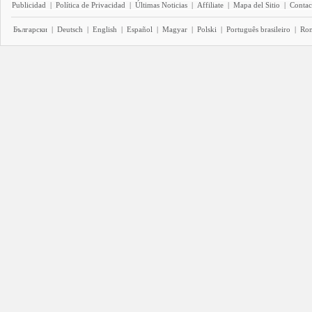
Publicidad
|
Política de Privacidad
|
Últimas Noticias
|
Affiliate
|
Mapa del Sitio
|
Contac
Български
|
Deutsch
|
English
|
Español
|
Magyar
|
Polski
|
Português brasileiro
|
Ro