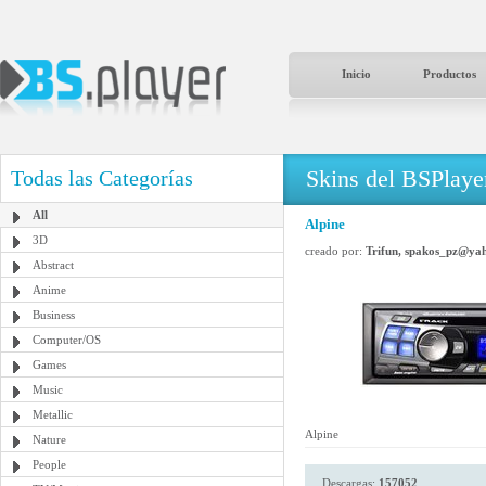
Inicio
Productos
Skins del BSPlaye
Todas las Categorías
All
Alpine
3D
creado por:
Trifun, spakos_pz@ya
Abstract
Anime
Business
Computer/OS
Games
Music
Metallic
Alpine
Nature
People
Descargas:
157052