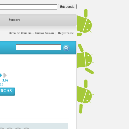
Support
Área de Usuario – Iniciar Sesión
|
Registrarse
3.69
13
ARGAS