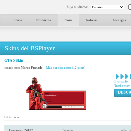
Elija su idioma:
Inicio
Productos
Skins
Noticias
Descargas
Skins del BSPlayer
GTA 5 Skin
creado por:
Marco Furtado
Más por este autor (12 skins)
Evaluación:
Total votos:
DESC
GTA5 skin
Descargas:
24107
Cargado: