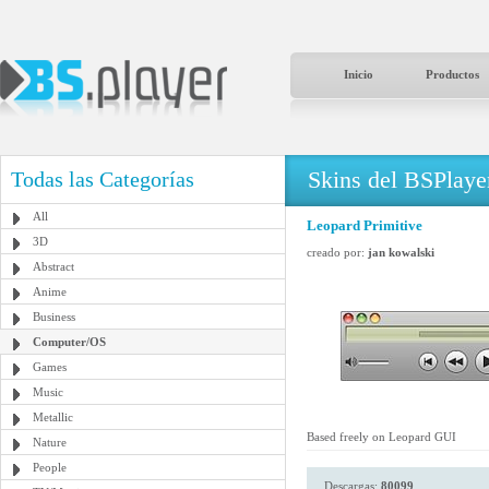
Inicio
Productos
Skins del BSPlaye
Todas las Categorías
All
Leopard Primitive
3D
creado por:
jan kowalski
Abstract
Anime
Business
Computer/OS
Games
Music
Metallic
Based freely on Leopard GUI
Nature
People
Descargas:
80099