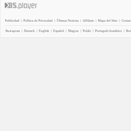
Publicidad
|
Política de Privacidad
|
Últimas Noticias
|
Affiliate
|
Mapa del Sitio
|
Contac
Български
|
Deutsch
|
English
|
Español
|
Magyar
|
Polski
|
Português brasileiro
|
Ro