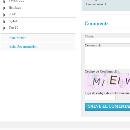
TV/Movies
Comentarios: 1
Holidays
Sci-Fi
Stylish
Comments
Top 10
Título
:
Skin Maker
Comentario
:
Skin Documentation
Código de Confirmación
:
Tipo de código de confirmación
:
SALVE EL COMENTA