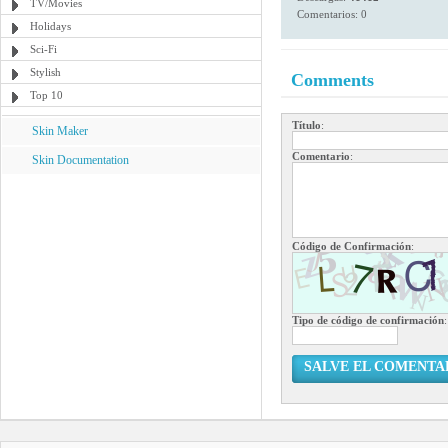
TV/Movies
Comentarios: 0
Holidays
Sci-Fi
Stylish
Comments
Top 10
Título
:
Skin Maker
Comentario
:
Skin Documentation
Código de Confirmación
:
Tipo de código de confirmación
:
SALVE EL COMENTA