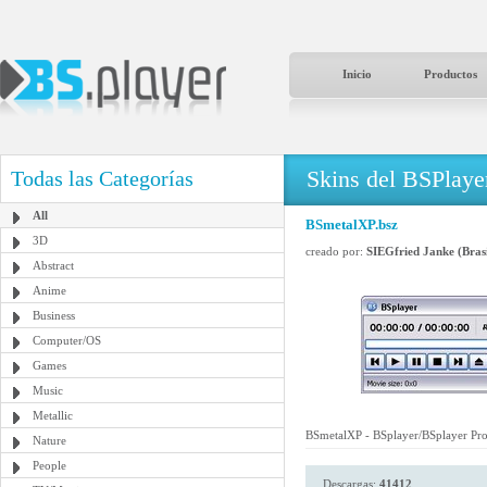
Inicio
Productos
Skins del BSPlaye
Todas las Categorías
All
BSmetalXP.bsz
3D
creado por:
SIEGfried Janke (Brasi
Abstract
Anime
Business
Computer/OS
Games
Music
Metallic
BSmetalXP - BSplayer/BSplayer Pr
Nature
People
Descargas:
41412