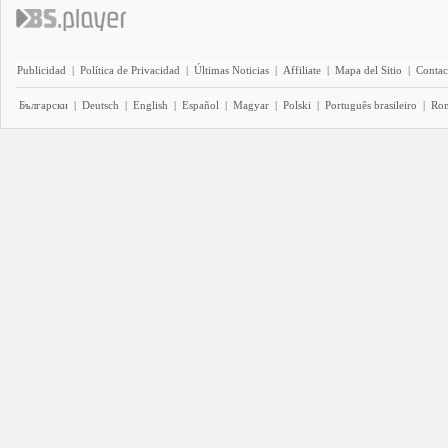
Publicidad
|
Política de Privacidad
|
Últimas Noticias
|
Affiliate
|
Mapa del Sitio
|
Contac
Български
|
Deutsch
|
English
|
Español
|
Magyar
|
Polski
|
Português brasileiro
|
Ro