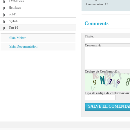
TV/Movies
Comentarios: 12
Holidays
Sci-Fi
Stylish
Comments
Top 10
Título
:
Skin Maker
Comentario
:
Skin Documentation
Código de Confirmación
:
Tipo de código de confirmación
:
SALVE EL COMENTA