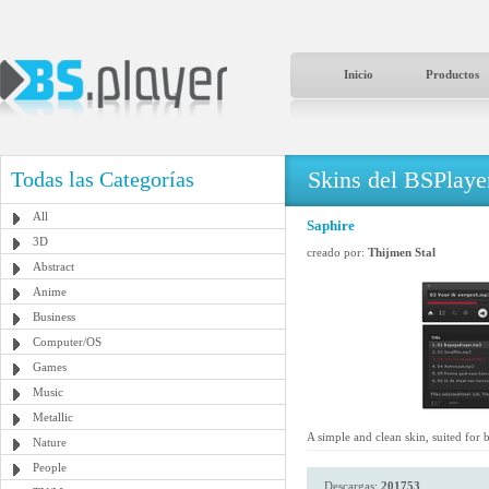
Inicio
Productos
Skins del BSPlaye
Todas las Categorías
All
Saphire
3D
creado por:
Thijmen Stal
Abstract
Anime
Business
Computer/OS
Games
Music
Metallic
A simple and clean skin, suited for
Nature
People
Descargas:
201753