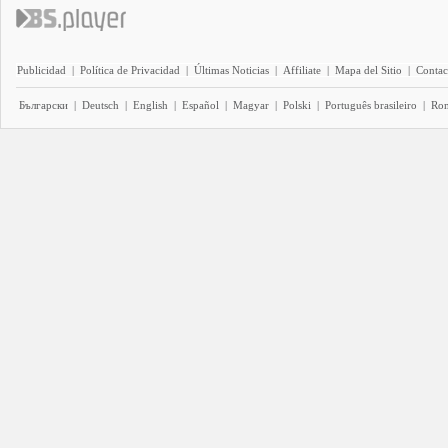
Publicidad
|
Política de Privacidad
|
Últimas Noticias
|
Affiliate
|
Mapa del Sitio
|
Contac
Български
|
Deutsch
|
English
|
Español
|
Magyar
|
Polski
|
Português brasileiro
|
Ro