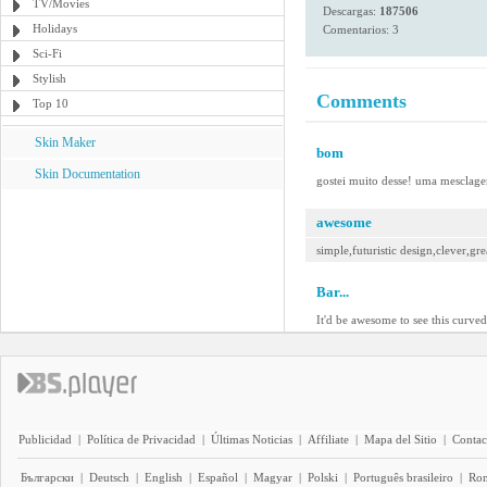
TV/Movies
Descargas:
187506
Holidays
Comentarios: 3
Sci-Fi
Stylish
Comments
Top 10
Skin Maker
bom
Skin Documentation
gostei muito desse! uma mesclage
awesome
simple,futuristic design,clever,gre
Bar...
It'd be awesome to see this curved
Publicidad
|
Política de Privacidad
|
Últimas Noticias
|
Affiliate
|
Mapa del Sitio
|
Contac
Български
|
Deutsch
|
English
|
Español
|
Magyar
|
Polski
|
Português brasileiro
|
Ro