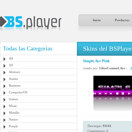
Inicio
Productos
Skins del BSPlaye
Todas las Categorías
All
Simple Ayr Pink
3D
creado por:
LibreCommeLAyr .
M
Abstract
Anime
Business
Computer/OS
Games
Music
Metallic
Nature
Descargas:
91141
People
Comentarios: 0