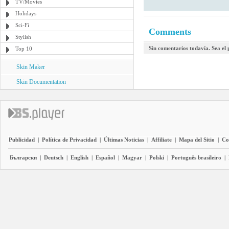
TV/Movies
Holidays
Sci-Fi
Comments
Stylish
Sin comentarios todavía. Sea el
Top 10
Skin Maker
Skin Documentation
Publicidad
|
Política de Privacidad
|
Últimas Noticias
|
Affiliate
|
Mapa del Sitio
|
Co
Български
|
Deutsch
|
English
|
Español
|
Magyar
|
Polski
|
Português brasileiro
|